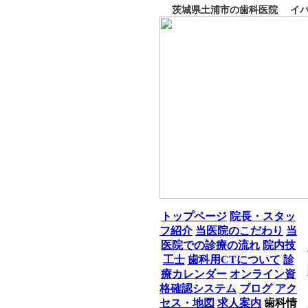
茨城県土浦市の歯科医院 イバ
トップページ
院長・スタッ
フ紹介
当医院のこだわり
当
医院での診療の流れ
院内技
工士
歯科用CTについて
診
療カレンダー
オンライン資
格確認システム
ブログ
アク
セス・地図
求人案内
歯科情