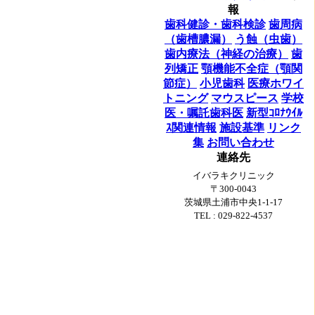
報
歯科健診・歯科検診
歯周病
（歯槽膿漏）
う蝕（虫歯）
歯内療法（神経の治療）
歯
列矯正
顎機能不全症（顎関
節症）
小児歯科
医療ホワイ
トニング
マウスピース
学校
医・嘱託歯科医
新型ｺﾛﾅｳｲﾙ
ｽ関連情報
施設基準
リンク
集
お問い合わせ
連絡先
イバラキクリニック
〒300-0043
茨城県土浦市中央1-1-17
TEL : 029-822-4537